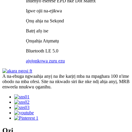
Ihuenyo eserese EPD nke Dot Matrix
Igwe ojii na-ejikwa
Ọnụ ahịa na Sekọnd
Batrị afọ ise
Ọnụahịa Atụmatụ
Bluetooth LE 5.0
ajụjụ
nkọwa zuru ezu
A na-ebuga ngwaahịa anyị na ihe karịrị mba na mpaghara 100 n'ime
obodo na mba ofesi. Site na nkwado siri ike nke ndị ahịa anyị, MRB
enweela nnukwu ọganihu.
Ozi