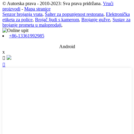
© Autorska prava - 2010-2023: Sva prava pridržana.
Vrući
proizvodi
-
Mapa stranice
Senzor brojanja vrata
,
Šalter za popunjenost restorana
,
Elektronička
etiketa za police
,
Brojač ljudi s kamerom
,
Brojanje gužve
,
Sustav za
brojanje prometa u maloprodaji
,
+86-13361992985
Android
x

