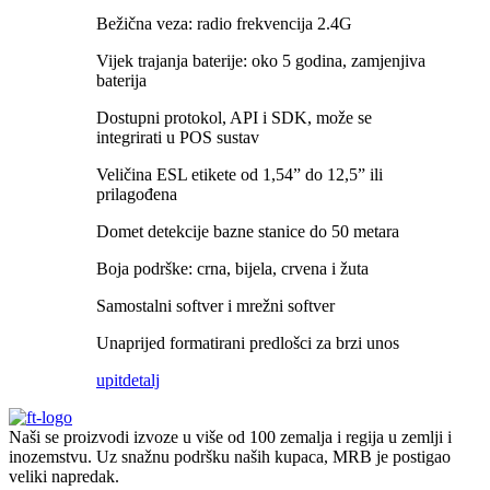
Bežična veza: radio frekvencija 2.4G
Vijek trajanja baterije: oko 5 godina, zamjenjiva
baterija
Dostupni protokol, API i SDK, može se
integrirati u POS sustav
Veličina ESL etikete od 1,54” do 12,5” ili
prilagođena
Domet detekcije bazne stanice do 50 metara
Boja podrške: crna, bijela, crvena i žuta
Samostalni softver i mrežni softver
Unaprijed formatirani predlošci za brzi unos
upit
detalj
Naši se proizvodi izvoze u više od 100 zemalja i regija u zemlji i
inozemstvu. Uz snažnu podršku naših kupaca, MRB je postigao
veliki napredak.