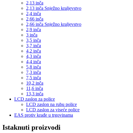
2,13 inča
2,13 inča Snježno kraljevstvo
2,4 inča
2,66 inča
2,66 inča Snježno kraljevstvo
2,9 inča
3 inča
3,5 inča
3,7 inča
4,2 inča
4,3 inča
4,4 inča
5,8 inča
7,3 inča
7,5 inča
10,2 inča
11,6 inča
13,3 inča
LCD zaslon za police
LCD zaslon na rubu police
LCD zaslon za viseće police
EAS protiv krađe u trgovinama
Istaknuti proizvodi