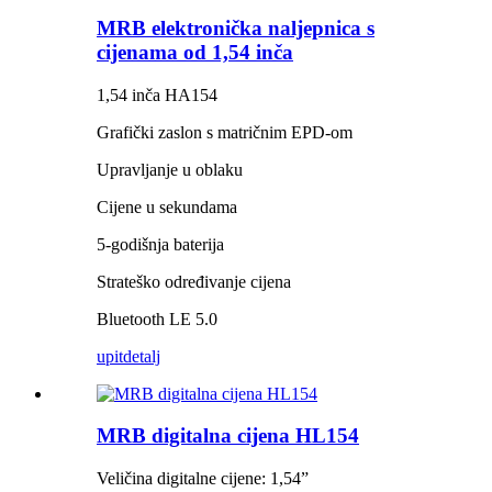
MRB elektronička naljepnica s
cijenama od 1,54 inča
1,54 inča HA154
Grafički zaslon s matričnim EPD-om
Upravljanje u oblaku
Cijene u sekundama
5-godišnja baterija
Strateško određivanje cijena
Bluetooth LE 5.0
upit
detalj
MRB digitalna cijena HL154
Veličina digitalne cijene: 1,54”