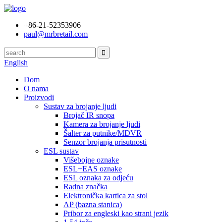
+86-21-52353906
paul@mrbretail.com
English
Dom
O nama
Proizvodi
Sustav za brojanje ljudi
Brojač IR snopa
Kamera za brojanje ljudi
Šalter za putnike/MDVR
Senzor brojanja prisutnosti
ESL sustav
Višebojne oznake
ESL+EAS oznake
ESL oznaka za odjeću
Radna značka
Elektronička kartica za stol
AP (bazna stanica)
Pribor za engleski kao strani jezik