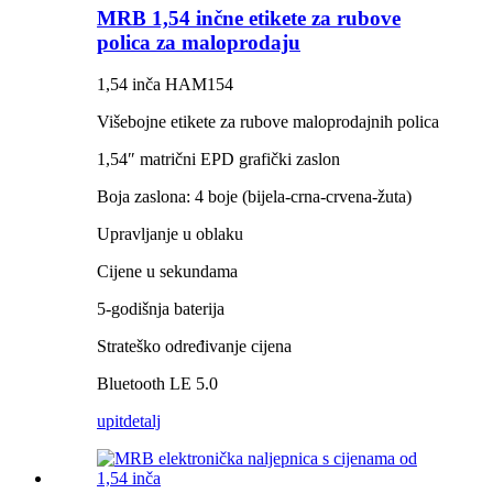
MRB 1,54 inčne etikete za rubove
polica za maloprodaju
1,54 inča HAM154
Višebojne etikete za rubove maloprodajnih polica
1,54″ matrični EPD grafički zaslon
Boja zaslona: 4 boje (bijela-crna-crvena-žuta)
Upravljanje u oblaku
Cijene u sekundama
5-godišnja baterija
Strateško određivanje cijena
Bluetooth LE 5.0
upit
detalj