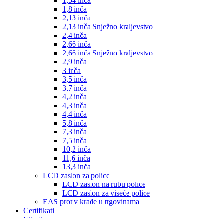
1,54 inča
1,8 inča
2,13 inča
2,13 inča Snježno kraljevstvo
2,4 inča
2,66 inča
2,66 inča Snježno kraljevstvo
2,9 inča
3 inča
3,5 inča
3,7 inča
4,2 inča
4,3 inča
4,4 inča
5,8 inča
7,3 inča
7,5 inča
10,2 inča
11,6 inča
13,3 inča
LCD zaslon za police
LCD zaslon na rubu police
LCD zaslon za viseće police
EAS protiv krađe u trgovinama
Certifikati