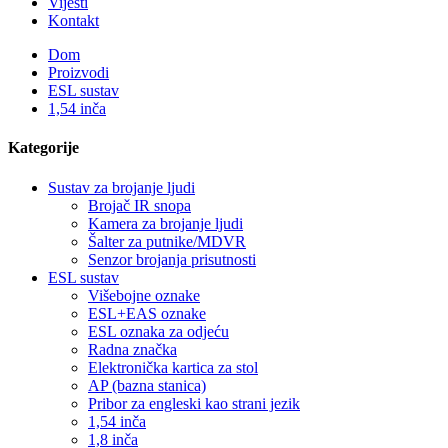
Vijesti
Kontakt
Dom
Proizvodi
ESL sustav
1,54 inča
Kategorije
Sustav za brojanje ljudi
Brojač IR snopa
Kamera za brojanje ljudi
Šalter za putnike/MDVR
Senzor brojanja prisutnosti
ESL sustav
Višebojne oznake
ESL+EAS oznake
ESL oznaka za odjeću
Radna značka
Elektronička kartica za stol
AP (bazna stanica)
Pribor za engleski kao strani jezik
1,54 inča
1,8 inča