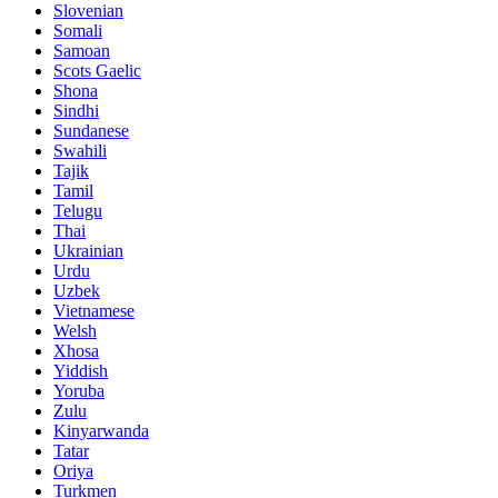
Slovenian
Somali
Samoan
Scots Gaelic
Shona
Sindhi
Sundanese
Swahili
Tajik
Tamil
Telugu
Thai
Ukrainian
Urdu
Uzbek
Vietnamese
Welsh
Xhosa
Yiddish
Yoruba
Zulu
Kinyarwanda
Tatar
Oriya
Turkmen