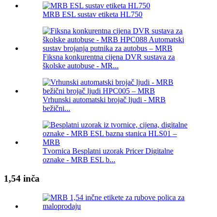
MRB ESL sustav etiketa HL750
Fiksna konkurentna cijena DVR sustava za
školske autobuse - MR...
Vrhunski automatski brojač ljudi - MRB
bežični...
Tvornica Besplatni uzorak Pricer Digitalne
oznake - MRB ESL b...
1,54 inča