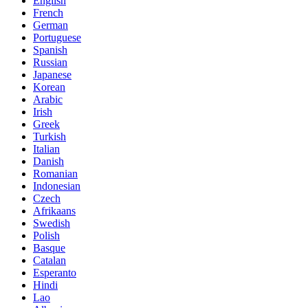
English
French
German
Portuguese
Spanish
Russian
Japanese
Korean
Arabic
Irish
Greek
Turkish
Italian
Danish
Romanian
Indonesian
Czech
Afrikaans
Swedish
Polish
Basque
Catalan
Esperanto
Hindi
Lao