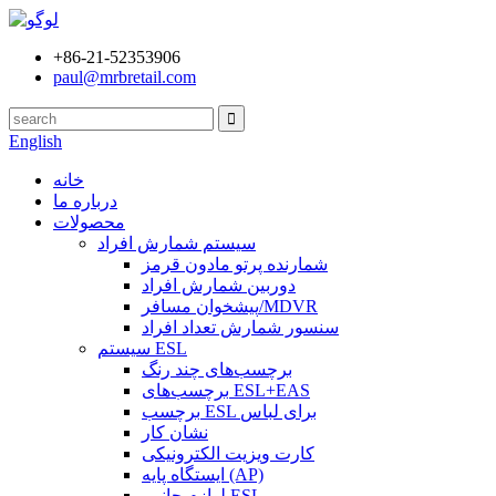
‎+86-21-52353906‎
paul@mrbretail.com
English
خانه
درباره ما
محصولات
سیستم شمارش افراد
شمارنده پرتو مادون قرمز
دوربین شمارش افراد
پیشخوان مسافر/MDVR
سنسور شمارش تعداد افراد
سیستم ESL
برچسب‌های چند رنگ
برچسب‌های ESL+EAS
برچسب ESL برای لباس
نشان کار
کارت ویزیت الکترونیکی
ایستگاه پایه (AP)
لوازم جانبی ESL