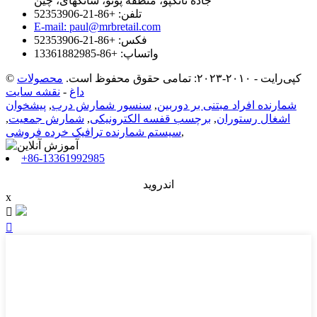
جاده تانگپو، منطقه پوتو، شانگهای، چین
تلفن: +86-21-52353906
E-mail: paul@mrbretail.com
فکس: +86-21-52353906
واتساپ: +86-13361882985
© کپی‌رایت - ۲۰۱۰-۲۰۲۳: تمامی حقوق محفوظ است.
محصولات
داغ
-
نقشه سایت
شمارنده افراد مبتنی بر دوربین
,
سنسور شمارش درب
,
پیشخوان
اشغال رستوران
,
برچسب قفسه الکترونیکی
,
شمارش جمعیت
,
,
سیستم شمارنده ترافیک خرده فروشی
‎+86-13361992985‎
اندروید
x

