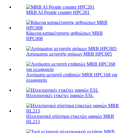
MRB AI People counter HPC201
Κάμερα καταμέτρησης ανθρώπων MRB
HPC008
Ασύρματος μετρητής ατόμων MRB HPC005
Αυτόματο μετρητή επιβατών MRB HPC168 για
λεωφορείο
Ηλεκτρονικές ετικέτες ραφιών ESL
Ηλεκτρονικό σύστημα ετικετών ραφιών MRB
HL213