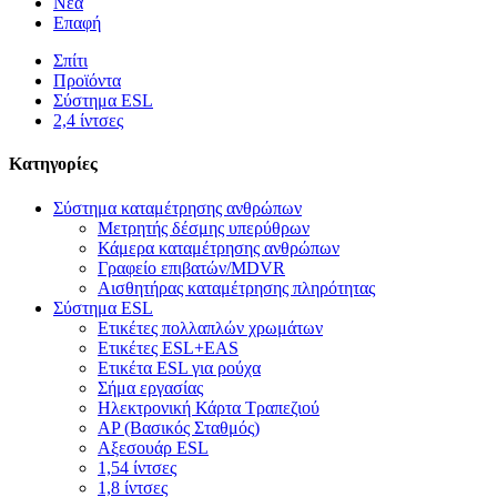
Νέα
Επαφή
Σπίτι
Προϊόντα
Σύστημα ESL
2,4 ίντσες
Κατηγορίες
Σύστημα καταμέτρησης ανθρώπων
Μετρητής δέσμης υπερύθρων
Κάμερα καταμέτρησης ανθρώπων
Γραφείο επιβατών/MDVR
Αισθητήρας καταμέτρησης πληρότητας
Σύστημα ESL
Ετικέτες πολλαπλών χρωμάτων
Ετικέτες ESL+EAS
Ετικέτα ESL για ρούχα
Σήμα εργασίας
Ηλεκτρονική Κάρτα Τραπεζιού
AP (Βασικός Σταθμός)
Αξεσουάρ ESL
1,54 ίντσες
1,8 ίντσες