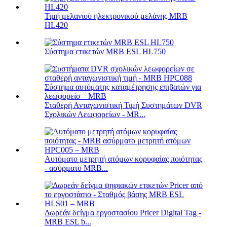
Τιμή μελανιού ηλεκτρονικού μελάνης MRB
HL420
Σύστημα ετικετών MRB ESL HL750
Σταθερή Ανταγωνιστική Τιμή Συστημάτων DVR
Σχολικών Λεωφορείων - MR...
Αυτόματο μετρητή ατόμων κορυφαίας ποιότητας
- ασύρματο MRB...
Δωρεάν δείγμα εργοστασίου Pricer Digital Tag -
MRB ESL b...