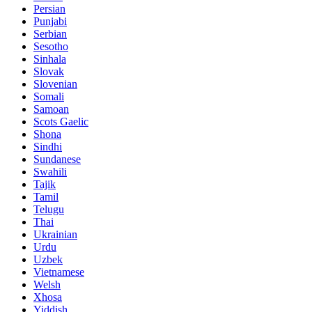
Persian
Punjabi
Serbian
Sesotho
Sinhala
Slovak
Slovenian
Somali
Samoan
Scots Gaelic
Shona
Sindhi
Sundanese
Swahili
Tajik
Tamil
Telugu
Thai
Ukrainian
Urdu
Uzbek
Vietnamese
Welsh
Xhosa
Yiddish