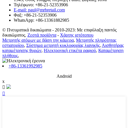
Τηλέφωνο: +86-21-52353906
E-mail: paul@mrbretail.com
Φαξ: +86-21-52353906
WhatsApp: +86-13361882985
© Πνευματικά δικαιώματα - 2010-2023: Με επιφύλαξη παντός
δικαιώματος.
Ζεστά προϊόντα
-
Χάρτης ιστότοπου
Μετρητής ατόμων με βάση την κάμερα
,
Μετρητής πληρότητας
εστιατορίου
,
Σύστημα μετρητή κυκλοφορίας λιανικής
,
Αισθητήρας
καταμέτρησης θυρών
,
Ηλεκτρονική ετικέτα ραφιού
,
Καταμέτρηση
πλήθους
,
+86-13361992985
Android
x

