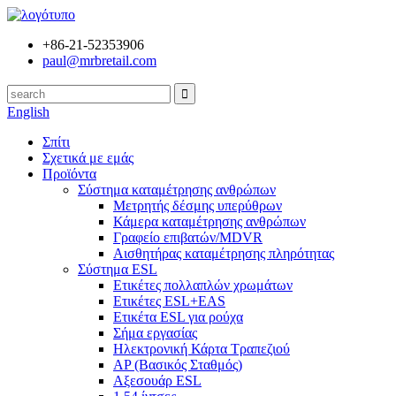
+86-21-52353906
paul@mrbretail.com
English
Σπίτι
Σχετικά με εμάς
Προϊόντα
Σύστημα καταμέτρησης ανθρώπων
Μετρητής δέσμης υπερύθρων
Κάμερα καταμέτρησης ανθρώπων
Γραφείο επιβατών/MDVR
Αισθητήρας καταμέτρησης πληρότητας
Σύστημα ESL
Ετικέτες πολλαπλών χρωμάτων
Ετικέτες ESL+EAS
Ετικέτα ESL για ρούχα
Σήμα εργασίας
Ηλεκτρονική Κάρτα Τραπεζιού
AP (Βασικός Σταθμός)
Αξεσουάρ ESL