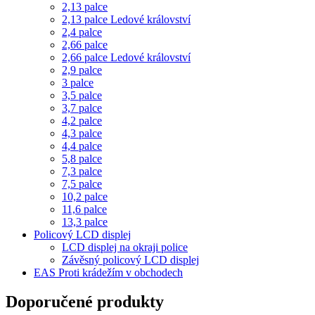
2,13 palce
2,13 palce Ledové království
2,4 palce
2,66 palce
2,66 palce Ledové království
2,9 palce
3 palce
3,5 palce
3,7 palce
4,2 palce
4,3 palce
4,4 palce
5,8 palce
7,3 palce
7,5 palce
10,2 palce
11,6 palce
13,3 palce
Policový LCD displej
LCD displej na okraji police
Závěsný policový LCD displej
EAS Proti krádežím v obchodech
Doporučené produkty