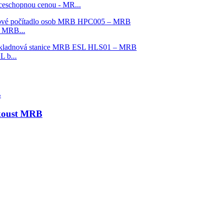
ceschopnou cenou - MR...
- MRB...
L b...
nkoust MRB