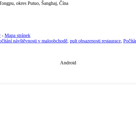
 Tongpu, okres Putuo, Šanghaj, Čína
y
-
Mapa stránek
očítání návštěvnosti v maloobchodě
,
pult obsazenosti restaurace
,
Počítá
Android