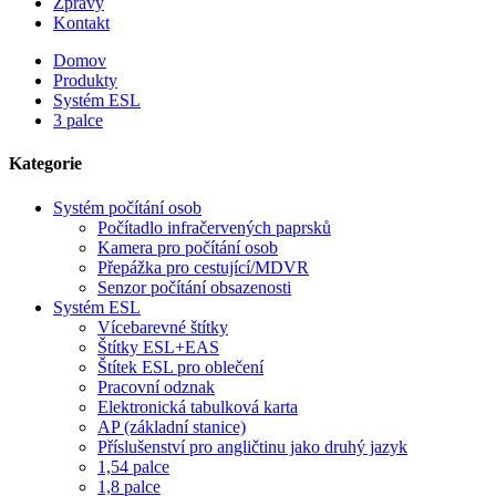
Zprávy
Kontakt
Domov
Produkty
Systém ESL
3 palce
Kategorie
Systém počítání osob
Počítadlo infračervených paprsků
Kamera pro počítání osob
Přepážka pro cestující/MDVR
Senzor počítání obsazenosti
Systém ESL
Vícebarevné štítky
Štítky ESL+EAS
Štítek ESL pro oblečení
Pracovní odznak
Elektronická tabulková karta
AP (základní stanice)
Příslušenství pro angličtinu jako druhý jazyk
1,54 palce
1,8 palce