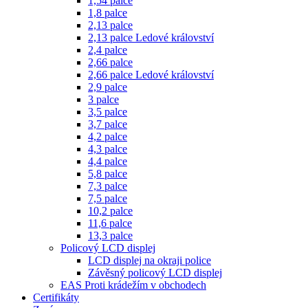
1,54 palce
1,8 palce
2,13 palce
2,13 palce Ledové království
2,4 palce
2,66 palce
2,66 palce Ledové království
2,9 palce
3 palce
3,5 palce
3,7 palce
4,2 palce
4,3 palce
4,4 palce
5,8 palce
7,3 palce
7,5 palce
10,2 palce
11,6 palce
13,3 palce
Policový LCD displej
LCD displej na okraji police
Závěsný policový LCD displej
EAS Proti krádežím v obchodech
Certifikáty