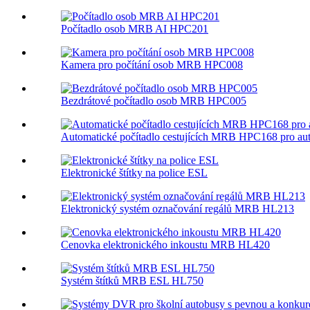
Počítadlo osob MRB AI HPC201
Kamera pro počítání osob MRB HPC008
Bezdrátové počítadlo osob MRB HPC005
Automatické počítadlo cestujících MRB HPC168 pro au
Elektronické štítky na police ESL
Elektronický systém označování regálů MRB HL213
Cenovka elektronického inkoustu MRB HL420
Systém štítků MRB ESL HL750