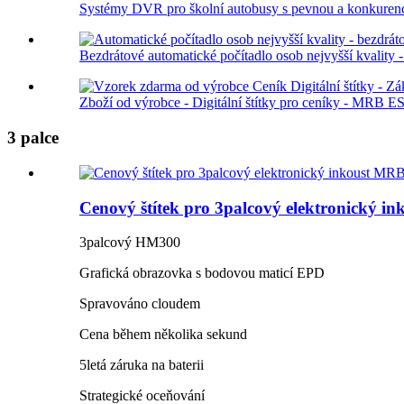
Systémy DVR pro školní autobusy s pevnou a konkuren
Bezdrátové automatické počítadlo osob nejvyšší kvality 
Zboží od výrobce - Digitální štítky pro ceníky - MRB ES
3 palce
Cenový štítek pro 3palcový elektronický i
3palcový HM300
Grafická obrazovka s bodovou maticí EPD
Spravováno cloudem
Cena během několika sekund
5letá záruka na baterii
Strategické oceňování