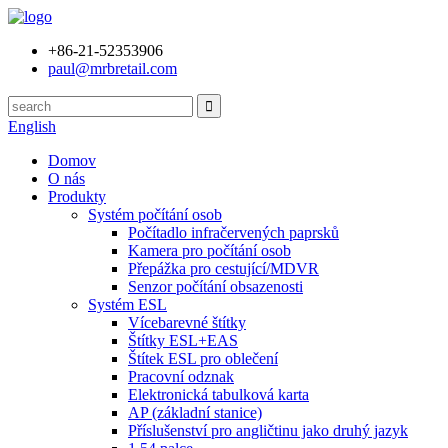
+86-21-52353906
paul@mrbretail.com
English
Domov
O nás
Produkty
Systém počítání osob
Počítadlo infračervených paprsků
Kamera pro počítání osob
Přepážka pro cestující/MDVR
Senzor počítání obsazenosti
Systém ESL
Vícebarevné štítky
Štítky ESL+EAS
Štítek ESL pro oblečení
Pracovní odznak
Elektronická tabulková karta
AP (základní stanice)
Příslušenství pro angličtinu jako druhý jazyk