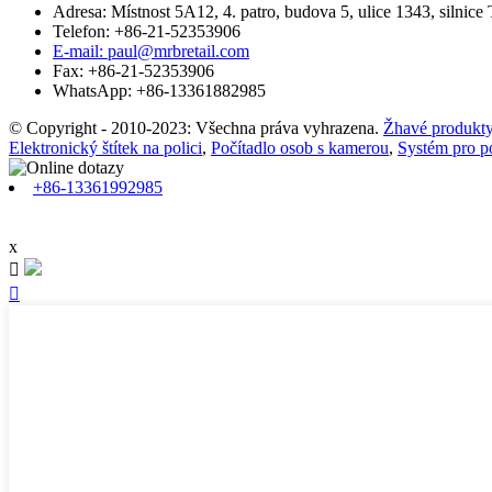
Adresa: Místnost 5A12, 4. patro, budova 5, ulice 1343, silnice
Telefon: +86-21-52353906
E-mail: paul@mrbretail.com
Fax: +86-21-52353906
WhatsApp: +86-13361882985
© Copyright - 2010-2023: Všechna práva vyhrazena.
Žhavé produkt
Elektronický štítek na polici
,
Počítadlo osob s kamerou
,
Systém pro p
+86-13361992985
x

