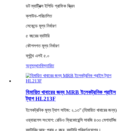
ডট ম্যাট্রিক্স ইপিডি গ্রাফিক স্ক্রিন
ক্লাউড-পরিচালিত
সেকেন্ডে মূল্য নির্ধারণ
৫ বছরের ব্যাটারি
কৌশলগত মূল্য নির্ধারণ
ব্লুটুথ এলই ৫.০
অনুসন্ধান
বিস্তারিত
হিমায়িত খাবারের জন্য MRB ইলেকট্রনিক প্রাইস
ট্যাগ HL213F
ইলেকট্রনিক মূল্য ট্যাগ সাইজ: ২.১৩” (হিমায়িত খাবারের জন্য)
ওয়্যারলেস সংযোগ: রেডিও ফ্রিকোয়েন্সি সাবজি ৪৩৩ মেগাহার্টজ
ব্যাটারির আয়ু: প্রায় ৫ বছর, ব্যাটারি পরিবর্তনযোগ্য।