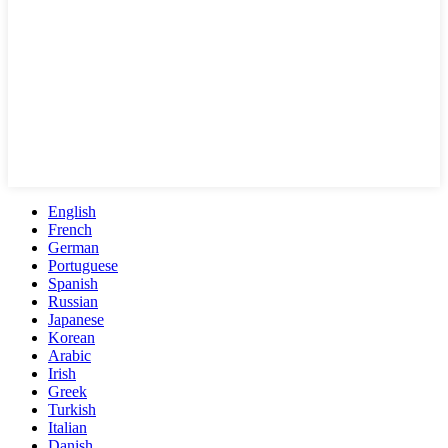
English
French
German
Portuguese
Spanish
Russian
Japanese
Korean
Arabic
Irish
Greek
Turkish
Italian
Danish