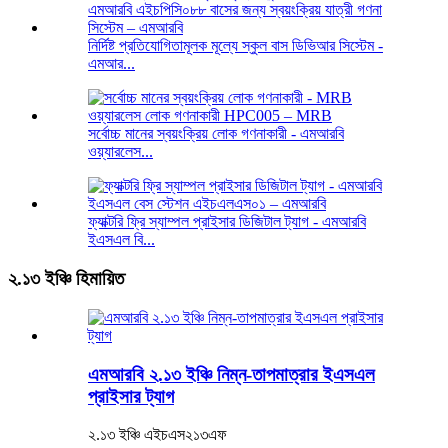
নির্দিষ্ট প্রতিযোগিতামূলক মূল্যে স্কুল বাস ডিভিআর সিস্টেম -
এমআর...
সর্বোচ্চ মানের স্বয়ংক্রিয় লোক গণনাকারী - এমআরবি
ওয়্যারলেস...
ফ্যাক্টরি ফ্রি স্যাম্পল প্রাইসার ডিজিটাল ট্যাগ - এমআরবি
ইএসএল বি...
২.১৩ ইঞ্চি হিমায়িত
এমআরবি ২.১৩ ইঞ্চি নিম্ন-তাপমাত্রার ইএসএল
প্রাইসার ট্যাগ
২.১৩ ইঞ্চি এইচএস২১৩এফ