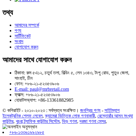
তথ্য
আমাদের সম্পর্কে
পণ্য
সার্টিফিকেট
সংবাদ
যোগাযোগ করুন
আমাদের সাথে যোগাযোগ করুন
ঠিকানা: রুম ৫এ১২, চতুর্থ তলা, বিল্ডিং ৫, লেন ১৩৪৩, টংপু রোড, পুতুও জেলা,
সাংহাই, চীন
ফোন: +৮৬-২১-৫২৩৫৩৯০৬
E-mail: paul@mrbretail.com
ফ্যাক্স: +৮৬-২১-৫২৩৫৩৯০৬
হোয়াটসঅ্যাপ: +86-13361882985
© কপিরাইট - ২০১০-২০২৩ : সর্বস্বত্ব সংরক্ষিত।
জনপ্রিয় পণ্য
-
সাইটম্যাপ
ইলেকট্রনিক শেলফ লেবেল
,
ক্যামেরা ভিত্তিক লোক গণনাকারী
,
রেস্তোরাঁর আসন সংখ্যা
কাউন্টার
,
খুচরা ট্র্যাফিক কাউন্টার সিস্টেম
,
ভিড় গণনা
,
দরজা গণনা সেন্সর
,
+৮৬-১৩৩৬১৯৯২৯৮৫