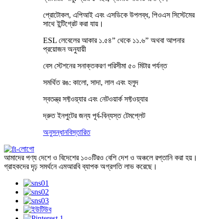
প্রোটোকল, এপিআই এবং এসডিকে উপলব্ধ, পিওএস সিস্টেমের
সাথে ইন্টিগ্রেট করা যায়।
ESL লেবেলের আকার ১.৫৪” থেকে ১১.৬” অথবা আপনার
প্রয়োজন অনুযায়ী
বেস স্টেশনের সনাক্তকরণ পরিসীমা ৫০ মিটার পর্যন্ত
সমর্থিত রঙ: কালো, সাদা, লাল এবং হলুদ
স্বতন্ত্র সফ্টওয়্যার এবং নেটওয়ার্ক সফ্টওয়্যার
দ্রুত ইনপুটের জন্য পূর্ব-বিন্যস্ত টেমপ্লেট
অনুসন্ধান
বিস্তারিত
আমাদের পণ্য দেশে ও বিদেশের ১০০টিরও বেশি দেশ ও অঞ্চলে রপ্তানি করা হয়।
গ্রাহকদের দৃঢ় সমর্থনে এমআরবি ব্যাপক অগ্রগতি লাভ করেছে।