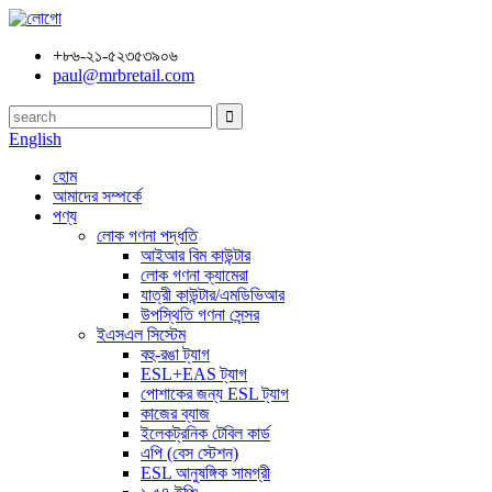
+৮৬-২১-৫২৩৫৩৯০৬
paul@mrbretail.com
English
হোম
আমাদের সম্পর্কে
পণ্য
লোক গণনা পদ্ধতি
আইআর বিম কাউন্টার
লোক গণনা ক্যামেরা
যাত্রী কাউন্টার/এমডিভিআর
উপস্থিতি গণনা সেন্সর
ইএসএল সিস্টেম
বহু-রঙা ট্যাগ
ESL+EAS ট্যাগ
পোশাকের জন্য ESL ট্যাগ
কাজের ব্যাজ
ইলেকট্রনিক টেবিল কার্ড
এপি (বেস স্টেশন)
ESL আনুষঙ্গিক সামগ্রী