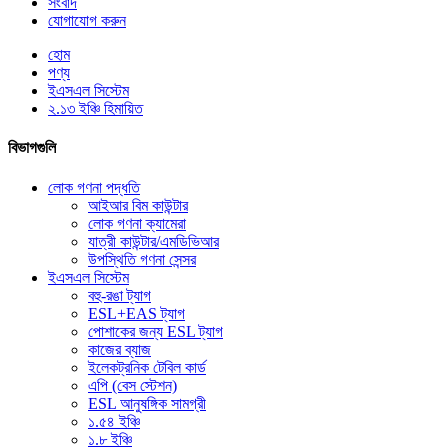
সংবাদ
যোগাযোগ করুন
হোম
পণ্য
ইএসএল সিস্টেম
২.১৩ ইঞ্চি হিমায়িত
বিভাগগুলি
লোক গণনা পদ্ধতি
আইআর বিম কাউন্টার
লোক গণনা ক্যামেরা
যাত্রী কাউন্টার/এমডিভিআর
উপস্থিতি গণনা সেন্সর
ইএসএল সিস্টেম
বহু-রঙা ট্যাগ
ESL+EAS ট্যাগ
পোশাকের জন্য ESL ট্যাগ
কাজের ব্যাজ
ইলেকট্রনিক টেবিল কার্ড
এপি (বেস স্টেশন)
ESL আনুষঙ্গিক সামগ্রী
১.৫৪ ইঞ্চি
১.৮ ইঞ্চি