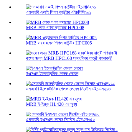
এমআরবি এআই পিপল কাউন্টার এইচপিসি২০১
MRB লোক গণনা ক্যামেরা HPC008
MRB ওয়্যারলেস পিপল কাউন্টার HPC005
বাসের জন্য MRB HPC168 স্বয়ংক্রিয় যাত্রী গণনাকারী
ইএসএল ইলেকট্রনিক শেলফ লেবেল
এমআরবি ইলেকট্রনিক শেলফ লেবেল সিস্টেম এইচএল২১৩
MRB ই-ইঙ্ক HL420 এর মূল্য
এমআরবি ইএসএল লেবেল সিস্টেম এইচএল৭৫০